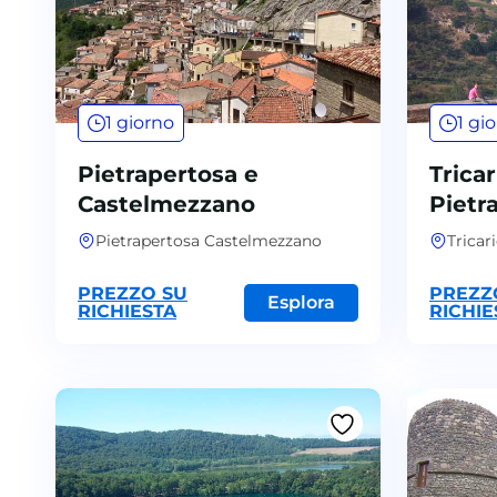
1 giorno
1 gi
Pietrapertosa e
Tricar
Castelmezzano
Pietr
Pietrapertosa Castelmezzano
Tricar
PREZZO SU
PREZZ
Esplora
RICHIESTA
RICHIE