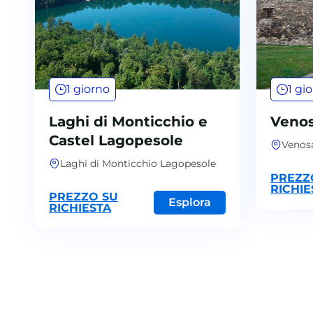
1 giorno
1 gi
Laghi di Monticchio e
Venos
Castel Lagopesole
Venosa
Laghi di Monticchio Lagopesole
PREZZ
RICHIE
PREZZO SU
Esplora
RICHIESTA