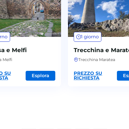
orno
1 giorno
a e Melfi
Trecchina e Marat
 Melfi
Trecchina Maratea
O SU
PREZZO SU
Esplora
Es
STA
RICHIESTA