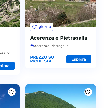
1 giorno
Acerenza e Pietragalla
Acerenza Pietragalla
ezzano
PREZZO SU
Esplora
RICHIESTA
plora