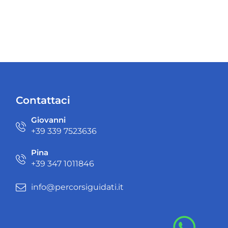
Contattaci
Giovanni
+39 ‭339 7523636‬
Pina
+39 ‭347 1011846‬
info@percorsiguidati.it