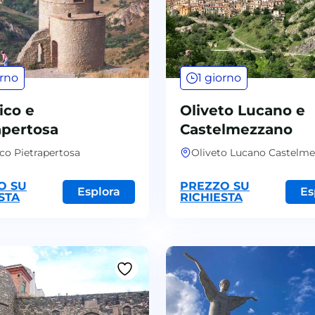
orno
1 giorno
ico e
Oliveto Lucano e
apertosa
Castelmezzano
ico Pietrapertosa
Oliveto Lucano Castelm
O SU
PREZZO SU
Esplora
Es
STA
RICHIESTA