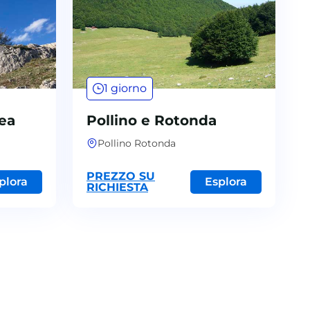
1 giorno
ea
Pollino e Rotonda
Pollino Rotonda
PREZZO SU
plora
Esplora
RICHIESTA