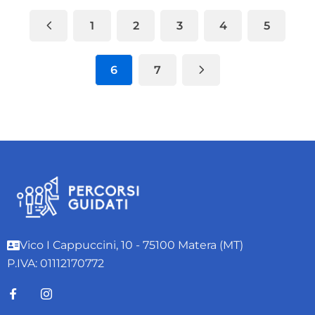
1
2
3
4
5
6
7
Vico I Cappuccini, 10 - 75100 Matera (MT)
P.IVA: 01112170772