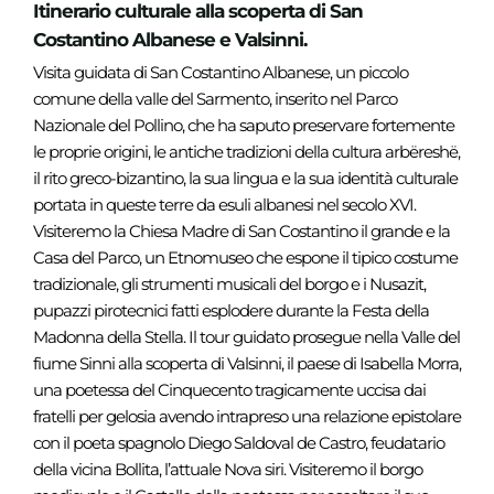
Itinerario culturale alla scoperta di San
Costantino Albanese e Valsinni.
Visita guidata di San Costantino Albanese, un piccolo
comune della valle del Sarmento, inserito nel Parco
Nazionale del Pollino, che ha saputo preservare fortemente
le proprie origini, le antiche tradizioni della cultura arbëreshë,
il rito greco-bizantino, la sua lingua e la sua identità culturale
portata in queste terre da esuli albanesi nel secolo XVI.
Visiteremo la Chiesa Madre di San Costantino il grande e la
Casa del Parco, un Etnomuseo che espone il tipico costume
tradizionale, gli strumenti musicali del borgo e i Nusazit,
pupazzi pirotecnici fatti esplodere durante la Festa della
Madonna della Stella. Il tour guidato prosegue nella Valle del
fiume Sinni alla scoperta di Valsinni, il paese di Isabella Morra,
una poetessa del Cinquecento tragicamente uccisa dai
fratelli per gelosia avendo intrapreso una relazione epistolare
con il poeta spagnolo Diego Saldoval de Castro, feudatario
della vicina Bollita, l’attuale Nova siri. Visiteremo il borgo