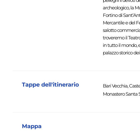
pellegrini devoti d
archeologico, la Mu
Fortino di Sant’Ant
Mercantile e del Fe
salotto commerciale
troveremo il Teatro
in tutto il mondo, 
palazzo storico de
Tappe dell'itinerario
Bari Vecchia, Caste
Monastero Santa S
Mappa