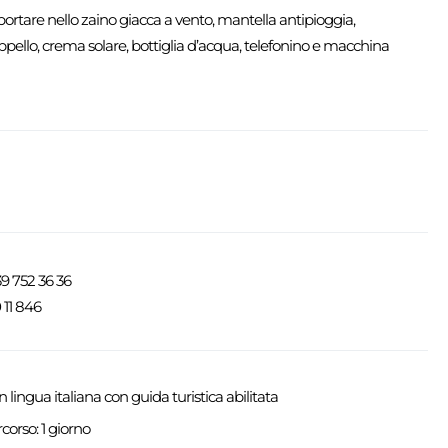
ortare nello zaino giacca a vento, mantella antipioggia,
appello, crema solare, bottiglia d’acqua, telefonino e macchina
39 752 36 36
 11 846
 lingua italiana con guida turistica abilitata
corso: 1 giorno