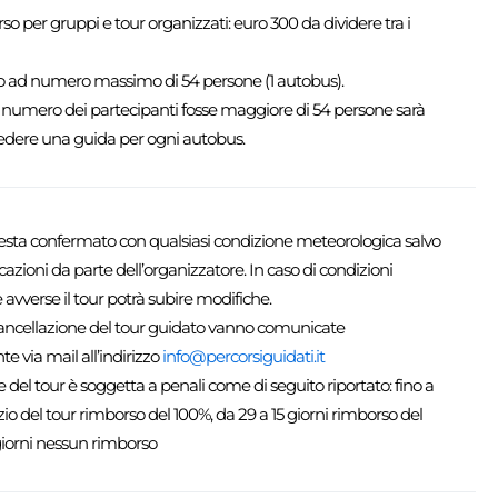
so per gruppi e tour organizzati: euro 300 da dividere tra i
vato ad numero massimo di 54 persone (1 autobus).
il numero dei partecipanti fosse maggiore di 54 persone sarà
iedere una guida per ogni autobus.
 resta confermato con qualsiasi condizione meteorologica salvo
zioni da parte dell’organizzatore. In caso di condizioni
avverse il tour potrà subire modifiche.
 cancellazione del tour guidato vanno comunicate
 via mail all’indirizzo
info@percorsiguidati.it
 del tour è soggetta a penali come di seguito riportato: fino a
nizio del tour rimborso del 100%, da 29 a 15 giorni rimborso del
giorni nessun rimborso