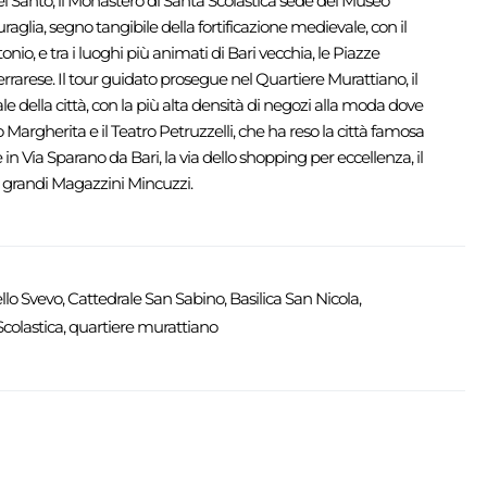
el Santo, il Monastero di Santa Scolastica sede del Museo
raglia, segno tangibile della fortificazione medievale, con il
onio, e tra i luoghi più animati di Bari vecchia, le Piazze
rrarese. Il tour guidato prosegue nel Quartiere Murattiano, il
 della città, con la più alta densità di negozi alla moda dove
 Margherita e il Teatro Petruzzelli, che ha reso la città famosa
e in Via Sparano da Bari, la via dello shopping per eccellenza, il
i grandi Magazzini Mincuzzi.
llo Svevo, Cattedrale San Sabino, Basilica San Nicola,
colastica, quartiere murattiano