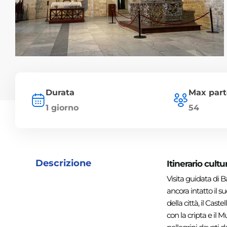
Durata
Max part
1 giorno
54
Descrizione
Itinerario cultu
Visita guidata di Ba
ancora intatto il 
della città, il Cas
con la cripta e il 