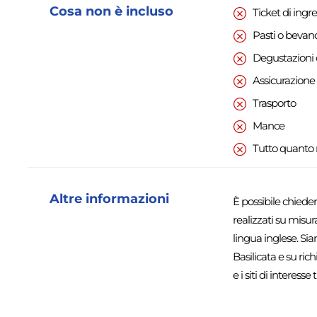
Cosa non è incluso
Ticket di ingr
Pasti o bevan
Degustazioni d
Assicurazione
Trasporto
Mance
Tutto quanto n
Altre informazioni
È possibile chieder
realizzati su misura
lingua inglese. Sia
Basilicata e su rich
e i siti di interess