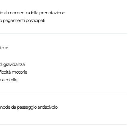
rio al momento della prenotazione
o pagamenti posticipati
o a:
di gravidanza
ficoltà motorie
 a rotelle
mode da passeggio antiscivolo