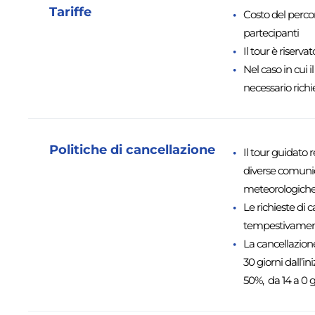
Tariffe
Costo del percor
partecipanti
Il tour è riser
Nel caso in cui 
necessario rich
Politiche di cancellazione
Il tour guidato
diverse comunica
meteorologiche 
Le richieste di
tempestivamente
La cancellazione
30 giorni dall’i
50%, da 14 a 0 