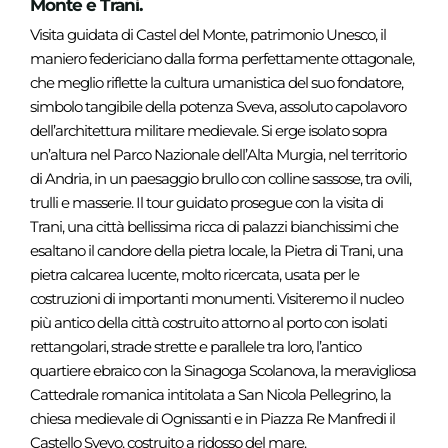
Monte e Trani.
Visita guidata di Castel del Monte, patrimonio Unesco, il
maniero federiciano dalla forma perfettamente ottagonale,
che meglio riflette la cultura umanistica del suo fondatore,
simbolo tangibile della potenza Sveva, assoluto capolavoro
dell’architettura militare medievale. Si erge isolato sopra
un’altura nel Parco Nazionale dell’Alta Murgia, nel territorio
di Andria, in un paesaggio brullo con colline sassose, tra ovili,
trulli e masserie. Il tour guidato prosegue con la visita di
Trani, una città bellissima ricca di palazzi bianchissimi che
esaltano il candore della pietra locale, la Pietra di Trani, una
pietra calcarea lucente, molto ricercata, usata per le
costruzioni di importanti monumenti. Visiteremo il nucleo
più antico della città costruito attorno al porto con isolati
rettangolari, strade strette e parallele tra loro, l’antico
quartiere ebraico con la Sinagoga Scolanova, la meravigliosa
Cattedrale romanica intitolata a San Nicola Pellegrino, la
chiesa medievale di Ognissanti e in Piazza Re Manfredi il
Castello Svevo, costruito a ridosso del mare.