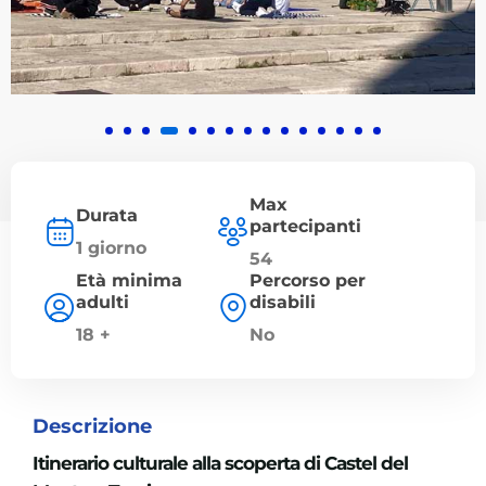
Max
Durata
partecipanti
1 giorno
54
Età minima
Percorso per
adulti
disabili
18 +
No
Descrizione
Itinerario culturale alla scoperta di Castel del