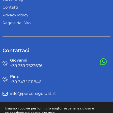
Contatti
Privacy Policy
Regole del Sito
Contattaci
Giovanni
+39 ‭339 7523636‬
Pina
+39 ‭347 1011846‬
info@percorsiguidati.it
Usiamo i cookie per fornirti la miglior esperienza d'uso e
navigazione sul nostro sito web.