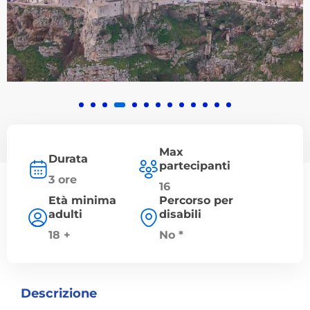
Max
Durata
partecipanti
3 ore
16
Età minima
Percorso per
adulti
disabili
18 +
No *
Descrizione